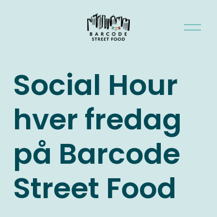
Å
p
n
e
Social Hour
m
e
n
hver fredag
y
på Barcode
Street Food