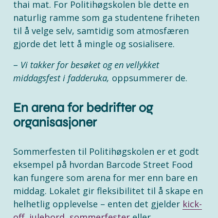
thai mat. For Politihøgskolen ble dette en 
naturlig ramme som ga studentene friheten 
til å velge selv, samtidig som atmosfæren 
gjorde det lett å mingle og sosialisere.
– 
Vi takker for besøket og en vellykket 
middagsfest i fadderuka,
 oppsummerer de.
En arena for bedrifter og 
organisasjoner 
Sommerfesten til Politihøgskolen er et godt 
eksempel på hvordan Barcode Street Food 
kan fungere som arena for mer enn bare en 
middag. Lokalet gir fleksibilitet til å skape en 
helhetlig opplevelse – enten det gjelder 
kick-
off,
julebord,
sommerfester
 eller 