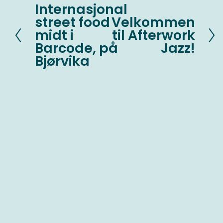
Internasjonal
F
street food
Velkommen
N
o
midt i
til Afterwork
e
r
Barcode, på
Jazz!
s
r
Bjørvika
t
i
e
g
e