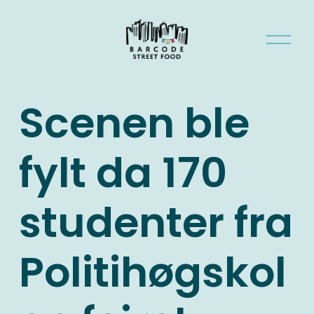
Å
p
n
e
Scenen ble
m
e
n
fylt da 170
y
studenter fra
Politihøgskol